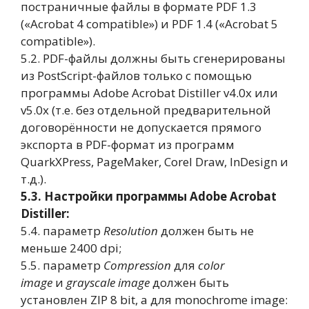
постраничные файлы в формате PDF 1.3
(«Acrobat 4 compatible») и PDF 1.4 («Acrobat 5
compatible»).
5.2. PDF-файлы должны быть сгенерированы
из PostScript-файлов только с помощью
программы Adobe Acrobat Distiller v4.0x или
v5.0х (т.е. без отдельной предварительной
договорённости не допускается прямого
экспорта в PDF-формат из программ
QuarkXPress, PageMaker, Corel Draw, InDesign и
т.д.).
5.3. Настройки программы Adobe Acrobat
Distiller:
5.4. параметр
Resolution
должен быть не
меньше 2400 dpi;
5.5. параметр
Compression
для
color
image
и
grayscale image
должен быть
установлен ZIP 8 bit, а для monochrome image: