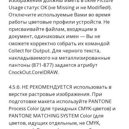
изображения должны иметь в окне Picture
Usage статус ОК (не Missing и не Modified!).
Отключите используемые Вами во время
работы цветовые профили устройств. Не
присваивайте файлам, входящим в
документ, одинаковых имен — Вы не
сможете корректно собрать их командой
Collect for Output. Для черного текста,
накладываемого на металлизированные
пантоны (871-877) задается атрибут
CnockOut.CorelDRAW.
4.5.6. НЕ РЕКОМЕНДУЕТСЯ использовать в
верстке растровые изображения. При
подготовке макета используйте PANTONE
Process Color (для триадных CMYK-цветов) и
PANTONE MATCHING SYSTEM Color (для
цветов, идущих отдельным, не CMYK,