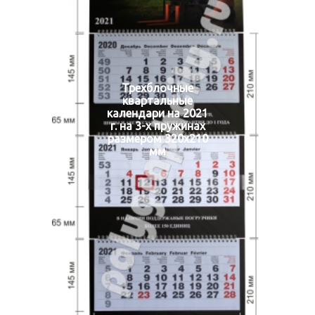
Трехблочные
квартальные
календари на 2021
г. на 3-х пружинах
размером 320х210
мм