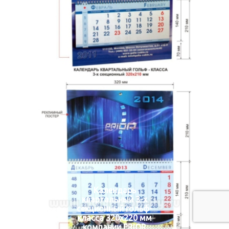
Календарь
квартальный 3-х
секционный гольф-
класса 320х220 мм
компании PRIOR