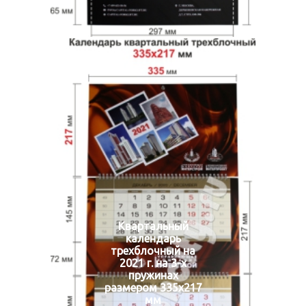
Квартальный
календарь
трехблочный на
2021 г. на 3-х
пружинах
размером 335х217
мм