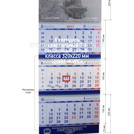
Календарь
квартальный 3-х
секционный гольф-
класса 320х220 мм
ЦНИИ «КУРС»