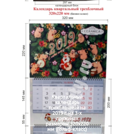
Квартальный
календарь
трехблочный на
2019 г. на 3-х
пружинах
размером 320х220
мм (Гольф-класс)