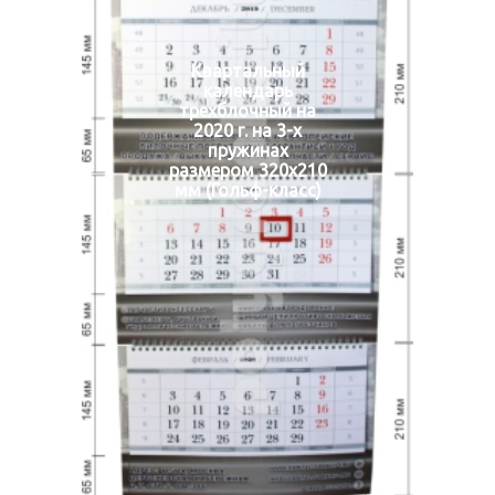
Квартальный
календарь
трехблочный на
2020 г. на 3-х
пружинах
размером 320х210
мм (Гольф-класс)