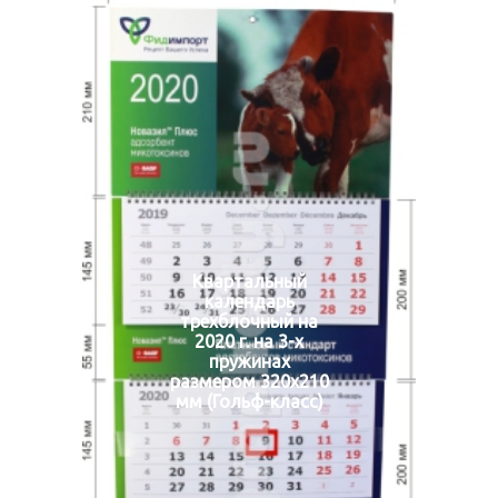
Квартальный
календарь
трехблочный на
2020 г. на 3-х
пружинах
размером 320х210
мм (Гольф-класс)