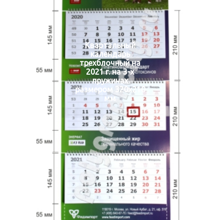
Квартальный
календарь
трехблочный на
2021 г. на 3-х
пружинах
размером 320х210
мм