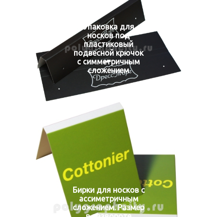
Упаковка для
носков под
пластиковый
подвесной крючок
с симметричным
сложением
Бирки для носков с
ассиметричным
сложением. Размер
в развороте