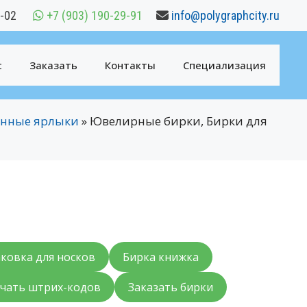
6-02
+7 (903) 190-29-91
info@polygraphcity.ru
с
Заказать
Контакты
Специализация
тонные ярлыки
»
Ювелирные бирки, Бирки для
ковка для носков
Бирка книжка
чать штрих-кодов
Заказать бирки