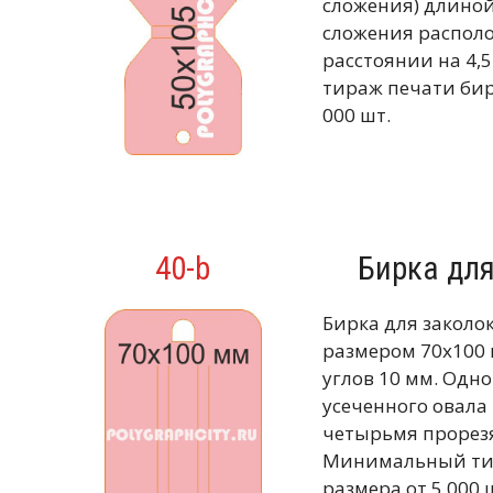
сложения) длиной
сложения располо
расстоянии на 4
тираж печати бир
000 шт.
40-b
Бирка дл
Бирка для заколо
размером 70х100 
углов 10 мм. Одно
усеченного овала
четырьмя прорезя
Минимальный тир
размера от 5 000 