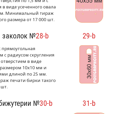
отверстия по 1,5 мм и с
 в виде усеченного овала
мм. Минимальный тираж
го размера от 17 000 шт.
я заколок №
28-b
29-b
к прямоугольная
м с радиусом скругления
 отверстием в виде
 размером 10х10 мм и
ми длиной по 25 мм.
аж печати бирки такого
 шт.
 бижутерии №
30-b
31-b