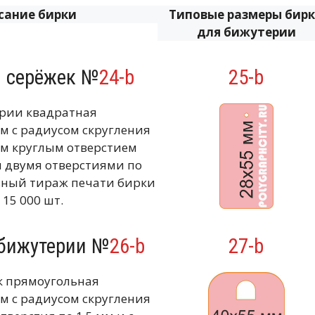
сание бирки
Типовые размеры бир
для бижутерии
я серёжек №
24-b
25-b
ерии квадратная
м с радиусом скругления
ним круглым отверстием
 двумя отверстиями по
ьный тираж печати бирки
 15 000 шт.
 бижутерии №
26-b
27-b
к прямоугольная
м с радиусом скругления