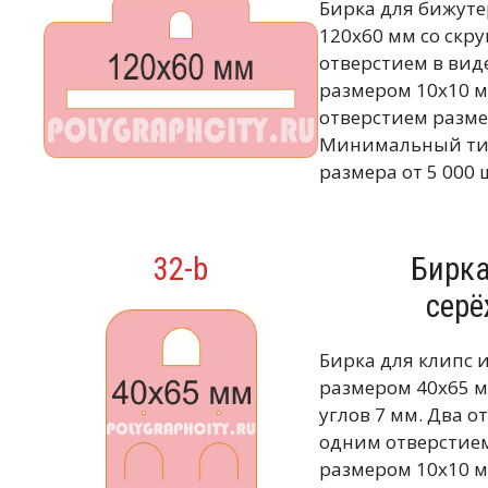
Бирка для бижут
120х60 мм со скр
отверстием в вид
размером 10х10 
отверстием разме
Минимальный тир
размера от 5 000 
32-b
Бирка
сер
Бирка для клипс 
размером 40х65 м
углов 7 мм. Два о
одним отверстием
размером 10х10 м