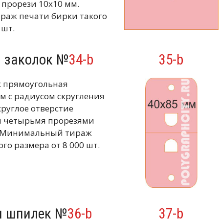
прорези 10х10 мм.
аж печати бирки такого
 шт.
я заколок №
34-b
35-b
к прямоугольная
м с радиусом скругления
круглое отверстие
и четырьмя прорезями
. Минимальный тираж
го размера от 8 000 шт.
я шпилек №
36-b
37-b