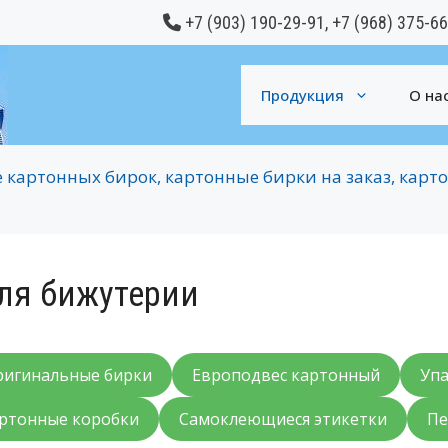
+7 (903) 190-29-91
,
+7 (968) 375-6
Продукция
О на
 картонных бирок, картонные бирки на заказ, кар
ля бижутерии
ригинальные бирки
Европодвес картонный
Упа
ртонные коробки
Самоклеющиеся этикетки
Пе