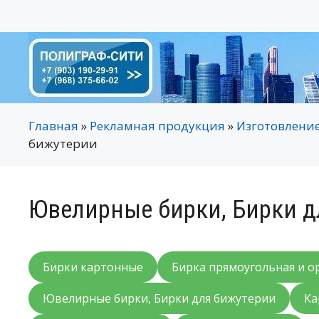
Перейти
к
содержимому
Главная
»
Рекламная продукция
»
Изготовление
бижутерии
Ювелирные бирки, Бирки д
Бирки картонные
Бирка прямоугольная и о
Ювелирные бирки, Бирки для бижутерии
Ка