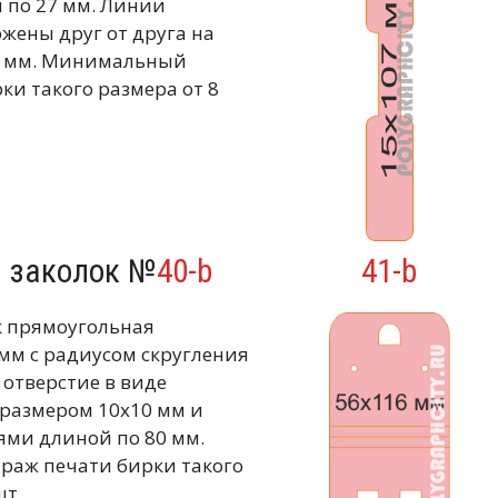
 по 27 мм. Линии
жены друг от друга на
,5 мм. Минимальный
ки такого размера от 8
я заколок №
40-b
41-b
к прямоугольная
мм с радиусом скругления
 отверстие в виде
 размером 10х10 мм и
ми длиной по 80 мм.
аж печати бирки такого
шт.