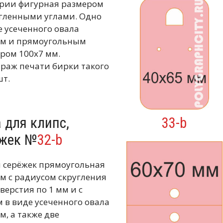
ерии фигурная размером
угленными углами. Одно
е усеченного овала
мм и прямоугольным
ром 100х7 мм.
аж печати бирки такого
шт.
 для клипс,
33-b
ёжек №
32-b
и серёжек прямоугольная
м с радиусом скругления
тверстия по 1 мм и с
 в виде усеченного овала
м, а также две