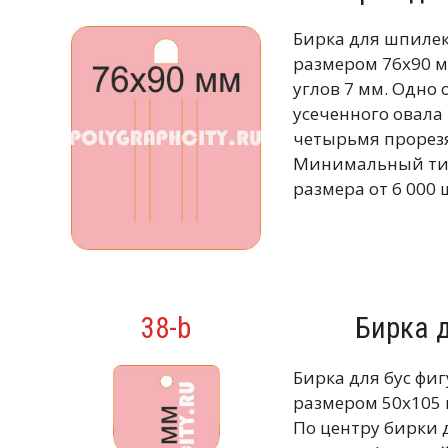
Бирка для шпиле
размером 76х90 м
углов 7 мм. Одно 
усеченного овала
четырьмя прорезя
Минимальный тир
размера от 6 000 
38-b
Бирка 
Бирка для бус фи
размером 50х105 
По центру бирки 