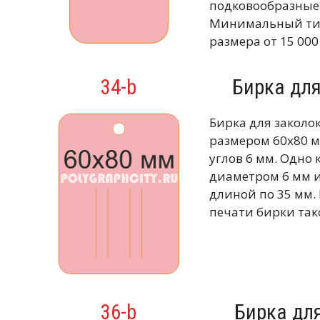
подковообразные 
Минимальный тир
размера от 15 000
34-b
Бирка дл
Бирка для заколо
размером 60х80 м
углов 6 мм. Одно 
диаметром 6 мм 
длиной по 35 мм
печати бирки тако
36-b
Бирка дл