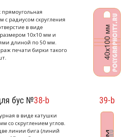
к прямоугольная
м с радиусом скругления
отверстие в виде
 размером 10х10 мм и
ми длиной по 50 мм.
аж печати бирки такого
шт.
для бус №
38-b
39-b
гурная в виде катушки
мм со скруглением углов.
две линии бига (линий