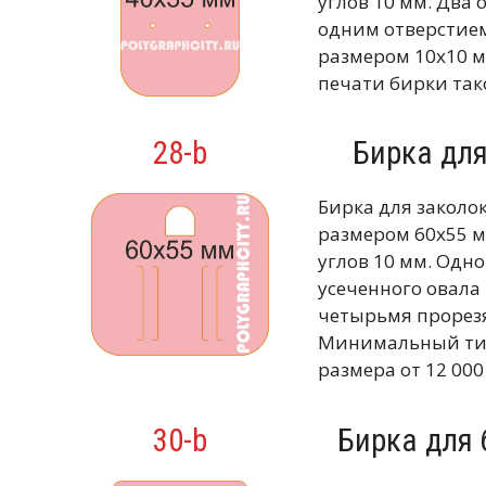
углов 10 мм. Два 
одним отверстием
размером 10х10 
печати бирки тако
28-b
Бирка дл
Бирка для заколо
размером 60х55 м
углов 10 мм. Одно
усеченного овала
четырьмя прорезя
Минимальный тир
размера от 12 000
30-b
Бирка для