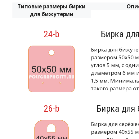
Типовые размеры бирки
Опи
для бижутерии
24-b
Бирка дл
Бирка для бижут
размером 50х50 м
углов 5 мм, с од
диаметром 6 мм и
1,5 мм. Минимал
такого размера от
26-b
Бирка для
Бирка для серёже
размером 40х55 м