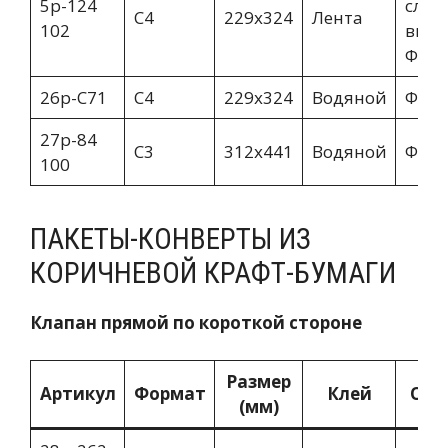
5p-124
слев
C4
229х324
Лента
102
ввер
Фин
26p-С71
C4
229х324
Водяной
Фин
27p-84
C3
312х441
Водяной
Фин
100
ПАКЕТЫ-КОНВЕРТЫ ИЗ
КОРИЧНЕВОЙ КРАФТ-БУМАГИ
Клапан прямой по короткой стороне
Размер
Артикул
Формат
Клей
Опи
(мм)