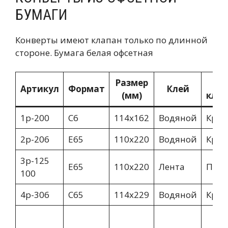
БУМАГИ
Конверты имеют клапан только по длинной
стороне. Бумага белая офсетная
Размер
В
Артикул
Формат
Клей
(мм)
клап
1p-200
С6
114х162
Водяной
Крив
2p-206
E65
110х220
Водяной
Крив
3p-125
Е65
110х220
Лента
Пря
100
4p-306
C65
114х229
Водяной
Крив