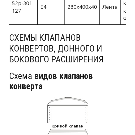
52p-301
Кор
E4
280х400х40
Лента
127
краф
Фин
СХЕМЫ КЛАПАНОВ
КОНВЕРТОВ, ДОННОГО И
БОКОВОГО РАСШИРЕНИЯ
Схема в
идов клапанов
конверта
Кривой клапан