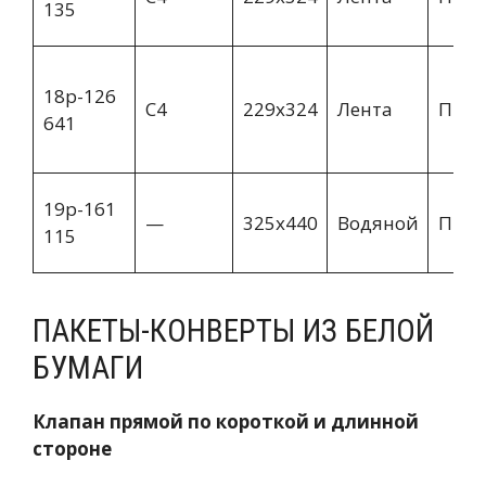
135
18p-126
C4
229х324
Лента
Пря
641
19p-161
—
325х440
Водяной
Пря
115
ПАКЕТЫ-КОНВЕРТЫ ИЗ БЕЛОЙ
БУМАГИ
Клапан прямой по короткой и длинной
стороне