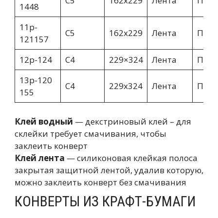
C5
162х229
Лента
Пря
1448
11p-
C5
162х229
Лента
Пря
121157
12p-124
C4
229×324
Лента
Пря
13p-120
C4
229х324
Лента
Пря
155
Клей водный
— декстриновый клей – для
склейки требует смачивания, чтобы
заклеить конверт
Клей лента
— силиконовая клейкая полоса
закрытая защитной лентой, удалив которую,
можно заклеить конверт без смачивания
КОНВЕРТЫ ИЗ КРАФТ-БУМАГИ