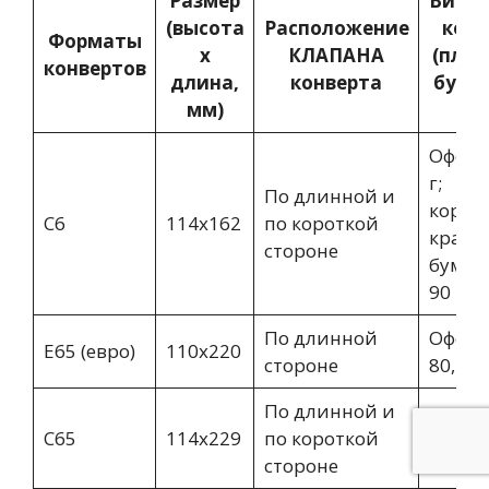
Размер
Вид б
(высота
Расположение
конв
Форматы
х
КЛАПАНА
(плот
конвертов
длина,
конверта
бумаг
мм)
м.к
Офсет
г;
По длинной и
корич
С6
114х162
по короткой
крафт
стороне
бумага
90 г
По длинной
Офсет
Е65 (евро)
110х220
стороне
80, 100
По длинной и
Офсет
С65
114х229
по короткой
80,195
стороне