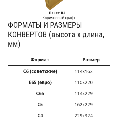
Пакет B4
—
Коричневый крафт
ФОРМАТЫ И РАЗМЕРЫ
КОНВЕРТОВ (высота х длина,
мм)
Формат
Размер
С6 (советские)
114х162
Е65 (евро)
110х220
С65
114х229
С5
162х229
С4
229х324