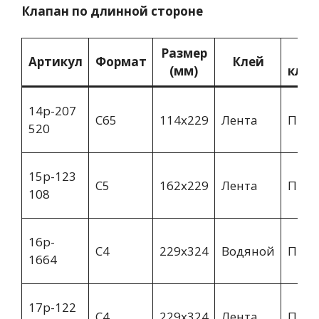
Клапан по длинной стороне
Размер
Ви
Артикул
Формат
Клей
(мм)
клап
14p-207
C65
114х229
Лента
Пря
520
15p-123
C5
162х229
Лента
Пря
108
16p-
C4
229х324
Водяной
Пря
1664
17p-122
C4
229х324
Лента
Пря