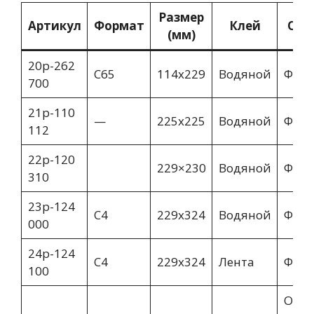
Размер
Артикул
Формат
Клей
Опи
(мм)
20p-262
C65
114х229
Водяной
Фин
700
21p-110
—
225х225
Водяной
Фин
112
22p-120
229×230
Водяной
Фин
310
23p-124
C4
229х324
Водяной
Фин
000
24p-124
C4
229х324
Лента
Фин
100
Окно