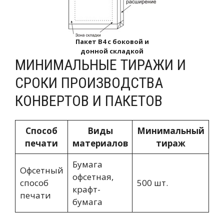
Пакет B4 с боковой и
донной складкой
МИНИМАЛЬНЫЕ ТИРАЖИ И
СРОКИ ПРОИЗВОДСТВА
КОНВЕРТОВ И ПАКЕТОВ
Способ
Виды
Минимальный
О
печати
материалов
тираж
Бумага
Офсетный
офсетная,
способ
500 шт.
от
крафт-
печати
бумага