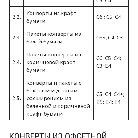
С5; С4
Конверты из крафт-
2.2.
С6 ; С5; С4
бумаги
Пакеты-конверты из
2.3.
С65; С4; С3
белой бумаги
Пакеты-конверты из
C6; C5; C4;
2.4.
коричневой крафт-
С3; E4
бумаги
Конверты и пакеты с
боковым и донным
С5; C4; C4+;
2.5.
расширением из
B5; В4; E4
беленной и коричневой
крафт-бумаги
КОНВЕРТЫ ИЗ ОФСЕТНОЙ