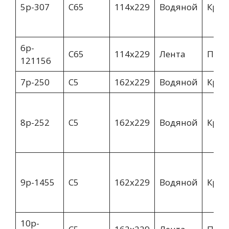
5p-307
С65
114х229
Водяной
Крив
6p-
C65
114х229
Лента
Пря
121156
7p-250
C5
162х229
Водяной
Крив
8p-252
C5
162х229
Водяной
Крив
9p-1455
С5
162х229
Водяной
Крив
10p-