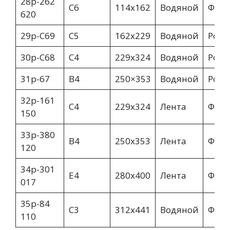
28p-262
C6
114х162
Водяной
Фин
620
29p-С69
C5
162х229
Водяной
Росс
30p-С68
C4
229х324
Водяной
Росс
31p-67
B4
250×353
Водяной
Росс
32p-161
С4
229х324
Лента
Фин
150
33p-380
B4
250х353
Лента
Фин
120
34p-301
E4
280х400
Лента
Фин
017
35p-84
С3
312х441
Водяной
Фин
110