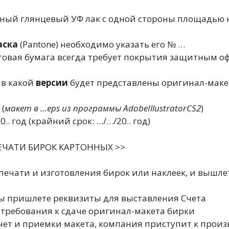
чный глянцевый УФ лак с одной стороны площадью н
аска
(Pantone) необходимо указать его № …
атовая бумага всегда требует покрытия защитным 
 в какой
версии
будет представлены оригинал-макет
 (
макет в …eps из программы AdobeIllustratorCS2
)
 год (крайний срок: …/…/20.. год)
ЕЧАТИ БИРОК КАРТОННЫХ >>
печати и изготовления бирок или наклеек, и вышл
Вы пришлете реквизиты для выставления Счета
требования к сдаче оригинал-макета бирки
счет и приемки макета, компания приступит к прои