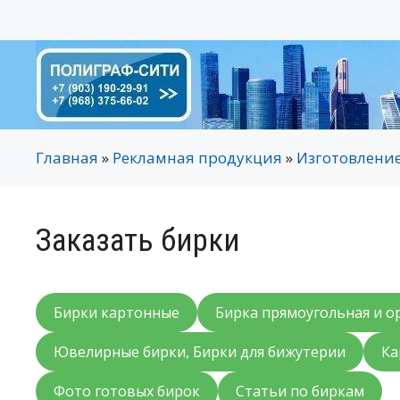
Перейти
к
содержимому
Главная
»
Рекламная продукция
»
Изготовление
Заказать бирки
Бирки картонные
Бирка прямоугольная и о
Ювелирные бирки, Бирки для бижутерии
Ка
Фото готовых бирок
Статьи по биркам