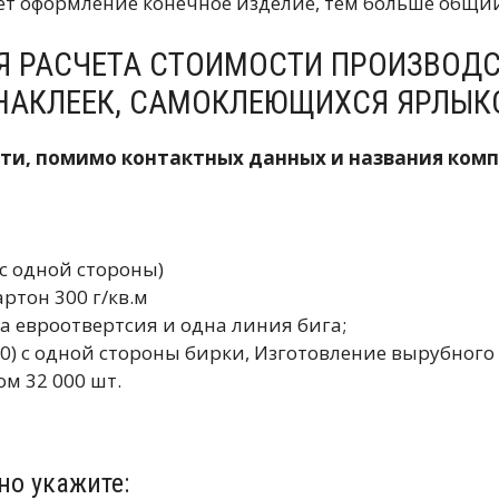
ет оформление конечное изделие, тем больше общий
Я РАСЧЕТА СТОИМОСТИ ПРОИЗВОД
 НАКЛЕЕК, САМОКЛЕЮЩИХСЯ ЯРЛЫК
сти, помимо контактных данных и названия ком
 с одной стороны)
ртон 300 г/кв.м
ва евроотвертсия и одна линия бига;
+0) с одной стороны бирки, Изготовление вырубног
ом 32 000 шт.
но укажите: