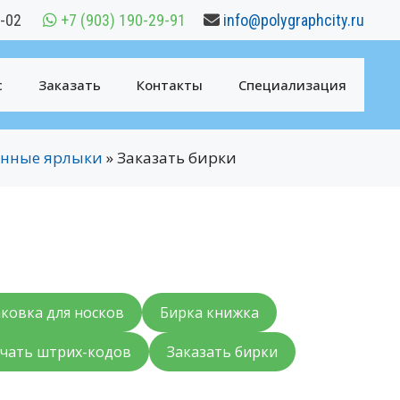
6-02
+7 (903) 190-29-91
info@polygraphcity.ru
с
Заказать
Контакты
Специализация
тонные ярлыки
»
Заказать бирки
ковка для носков
Бирка книжка
чать штрих-кодов
Заказать бирки