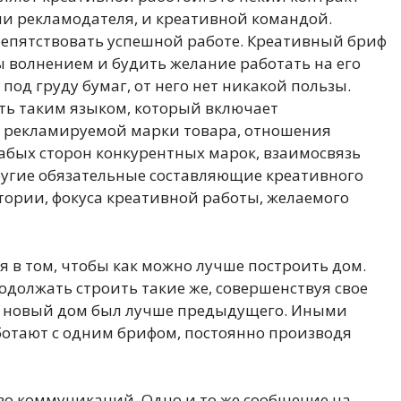
 рекламодателя, и креативной командой.
репятствовать успешной работе. Креативный бриф
 волнением и будить желание работать на его
под груду бумаг, от него нет никакой пользы.
ть таким языком, который включает
и рекламируемой марки товара, отношения
лабых сторон конкурентных марок, взаимосвязь
ругие обязательные составляющие креативного
тории, фокуса креативной работы, желаемого
я в том, чтобы как можно лучше построить дом.
одолжать строить такие же, совершенствуя свое
 новый дом был лучше предыдущего. Иными
аботают с одним брифом, постоянно производя
тво коммуникаций. Одно и то же сообщение на