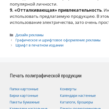
популярной личности.
9. «Отталкивающая» привлекательность
. И
использовать предлагаемую продукцию. В это
использование электричества, зато очень прос
Рубрики
Дизайн рекламы
Навигация
Графическое и шрифтовое оформление рекламы
записи
Шрифт в печатном издании
Печать полиграфической продукции
Папки картонные
Конверты
Бирки картонные
Календари настенные
Пакеты бумажные
Каталоги, брошюры
Календари настольные
Пакеты полиэтиленовые