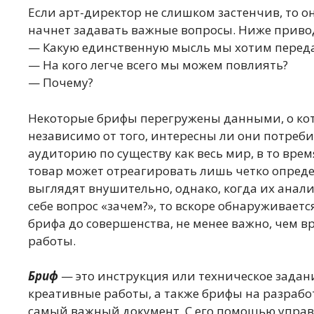
Если арт-директор не слишком застенчив, то о
начнет задавать важные вопросы. Ниже привод
— Какую единственную мысль мы хотим перед
— На кого легче всего мы можем повлиять?
— Почему?
Некоторые брифы перегружены данными, о кот
независимо от того, интересны ли они потре
аудиторию по существу как весь мир, в то вре
товар может отреагировать лишь четко опреде
выглядят внушительно, однако, когда их ана
себе вопрос «зачем?», то вскоре обнаруживаетс
брифа до совершенства, не менее важно, чем 
работы.
Бриф
— это инструкция или техническое задан
креативные работы, а также брифы на разраб
самый важный документ. С его помощью управ