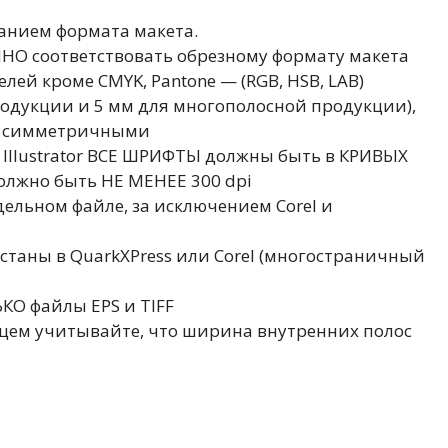
занием формата макета.
ЧНО соответствовать обрезному формату макета
лей кроме CMYK, Pantone — (RGB, HSB, LAB)
родукции и 5 мм для многополосной продукции),
ть симметричными
l, Illustrator ВСЕ ШРИФТЫ должны быть в КРИВЫХ
олжно быть НЕ МЕНЕЕ 300 dpi
дельном файле, за исключением Corel и
станы в QuarkXPress или Corel (многостраничный
КО файлы EPS и TIFF
альцем учитывайте, что ширина внутренних полос