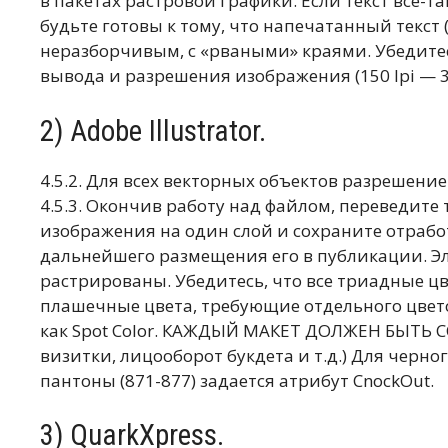
в пакетах растровой графики. Если текст все-т
будьте готовы к тому, что напечатанный текст
неразборчивым, с «рваными» краями. Убедите
вывода и разрешения изображения (150 lpi — 30
2) Adobe Illustrator.
4.5.2. Для всех векторных объектов разрешение
4.5.3. Окончив работу над файлом, переведите
изображения на один слой и сохраните отработа
дальнейшего размещения его в публикации. Э
растрированы. Убедитесь, что все триадные цве
плашечные цвета, требующие отдельного цвет
как Spot Color. КАЖДЫЙ МАКЕТ ДОЛЖЕН БЫТЬ
визитки, лицооборот букдета и т.д.) Для чер
пантоны (871-877) задается атрибут CnockOut.
3) QuarkXpress.