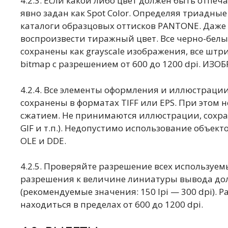
4.2.3. Если какой либо цвет должен быть отпе
явно задан как Spot Color. Определяя триадные 
каталоги образцовых оттисков PANTONE. Даже
воспроизвести тиражный цвет. Все черно-бел
сохранены как grayscale изображения, все шт
bitmap с разрешением от 600 до 1200 dpi. ИЗ
4.2.4. Все элементы оформления и иллюстрац
сохранены в форматах TIFF или EPS. При этом
сжатием. Не принимаются иллюстрации, сохран
GIF и т.п.). Недопустимо использование объе
OLE и DDE.
4.2.5. Проверяйте разрешение всех использу
разрешения к величине линиатуры вывода дол
(рекомендуемые значения: 150 lpi — 300 dpi)
находиться в пределах от 600 до 1200 dpi.