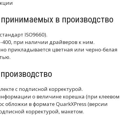
укции
, принимаемых в производство
(стандарт ISO9660).
e-400, при наличии драйверов к ним.
льно прикладывается цветная или черно-белая
тью.
 производство
лекте с подписной корректурой.
к информации о величине корешка (при клеевом
с обложки в формате QuarkXPress (версии
подписной корректурой, макетом.