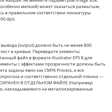
аки набран: не меняйте параметров Image Size,
 (особенно мелкий) может оказаться размытым,
сь в правильном соответствии линиатуры
0 dpi).
 вывода (output) должно быть не менее 800.
 текст в кривые. Переведите элементы
нный файл в формате Illustrator EPS 8 для
лементы с эффектами прозрачности должны быть
та заданы явно как CMYK Process, а все
опрогона и соответственно отдельной пленки —
 СОХРАНЕН В ОТДЕЛЬНОМ ФАЙЛЕ (Например
ного, накладываемого на металлизированные