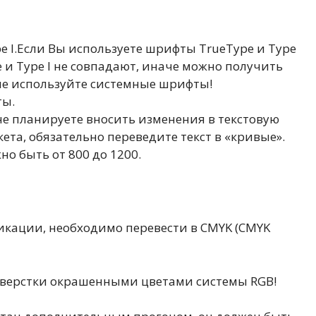
e I.Если Вы используете шрифты TrueType и Type
e и Type I не совпадают, иначе можно получить
 не используйте системные шрифты!
ты.
 не планируете вносить изменения в текстовую
а, обязательно переведите текст в «кривые».
жно быть от 800 до 1200.
бликации, необходимо перевести в CMYK (CMYK
ты верстки окрашенными цветами системы RGB!