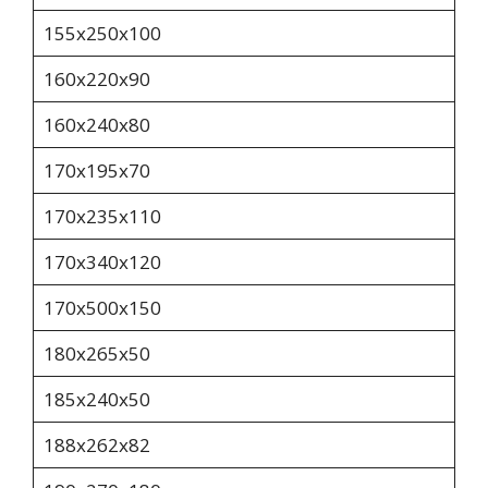
155x250x100
160х220х90
160х240х80
170х195х70
170х235х110
170x340x120
170х500х150
180х265х50
185х240х50
188х262х82