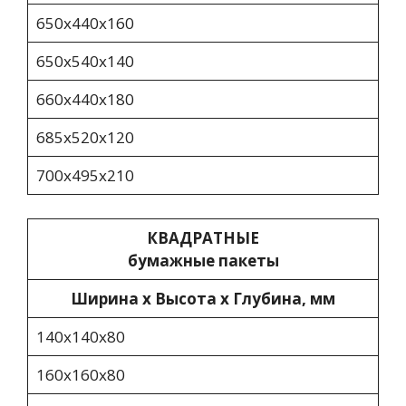
650x440x160
650х540х140
660х440х180
685x520x120
700х495х210
КВАДРАТНЫЕ
бумажные пакеты
Ширина х Высота х Глубина, мм
140х140х80
160x160x80